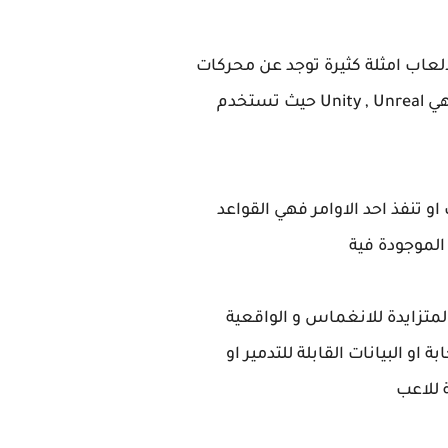
لعاب امثلة كثيرة توجد عن محركات
الالعاب مثل Godot , GameMaker , Unreal Engine , OoenGL , Unity و افضلها و الكثر استخداما هي Unity , Unreal حيث تستخدم
و تنفذ احد الاوامر فهي القواعد
الموجودة فية
لمتزايدة للانغماس و الواقعية
او البيانات القابلة للتدمير او
ة للاعب