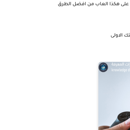
ثانئية مثل flappy bird فالعمل بصورة متكررة على هكذا العاب من افضل الطرق
تك الاولى