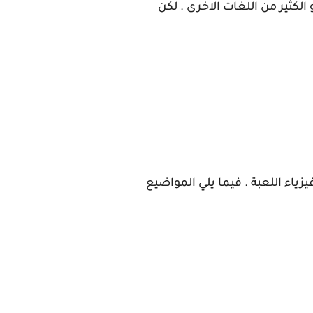
لكثير من لغات البرمجية لتصميم وتطوير العاب مثل ++java , python , java script , c# , c و الكثير من اللغات الاخرى . لكن
زياء اللعبة . فيما يلي المواضيع