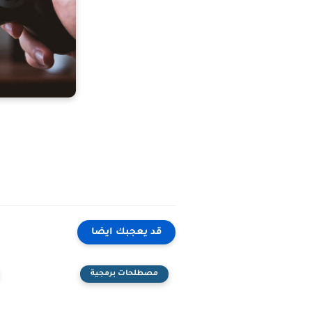
قد يعجبك ايضا
مصطلحات برمجية