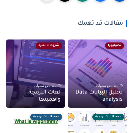
مقالات قد تهمك
تكنولوجيا
شروحات تقنية
منذ بضع سنوات
منذ بضع سنوات
تحليل البيانات Data
لغات البرمجة
analysis
واهميتها
مصطلحات برمجية
مصطلحات برمجية